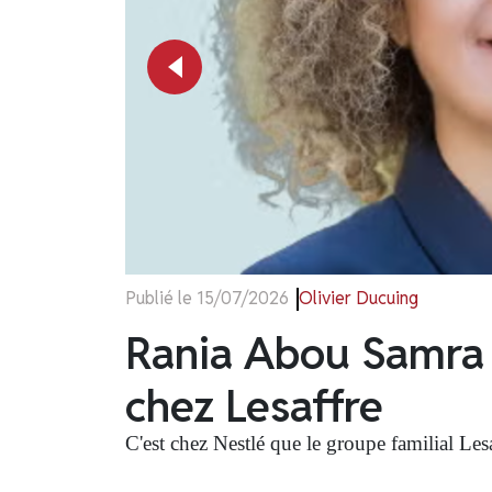
Publié le 20/07/2026
Olivier Ducuing
Baudelet injecte 1
valorisation matiè
Le groupe familial Baudelet (Blaringhem), sp