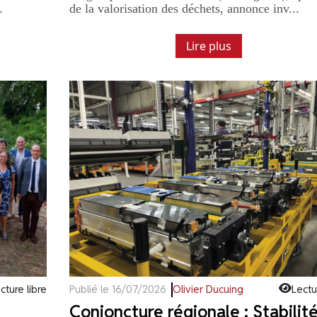
.
de la valorisation des déchets, annonce inv...
Lire plus
cture libre
Publié le 16/07/2026
Olivier Ducuing
Lectu
Conjoncture régionale : Stabilit