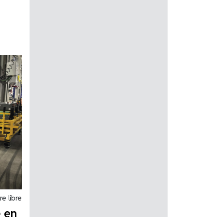
re libre
é en