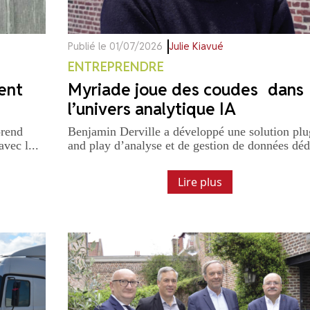
Publié le 01/07/2026
Julie Kiavué
ENTREPRENDRE
vent
Myriade joue des coudes dans
l’univers analytique IA
prend
Benjamin Derville a développé une solution plu
avec l...
and play d’analyse et de gestion de données dédi
Lire plus