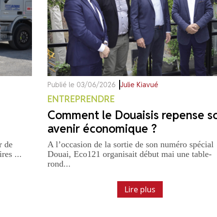
Publié le 03/06/2026
Julie Kiavué
ENTREPRENDRE
Comment le Douaisis repense s
avenir économique ?
r de
A l’occasion de la sortie de son numéro spécial
res ...
Douai, Eco121 organisait début mai une table-
rond...
Lire plus