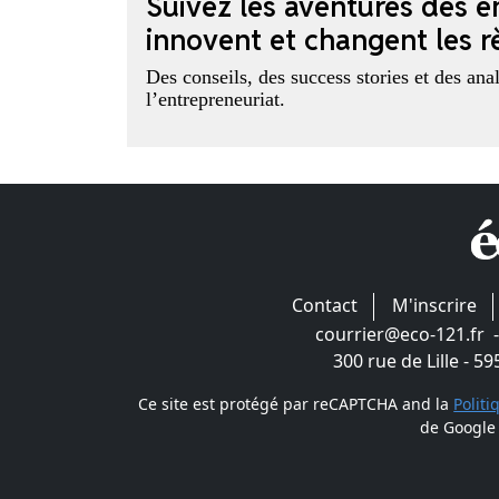
Suivez les aventures des e
innovent et changent les rè
Des conseils, des success stories et des an
l’entrepreneuriat.
Contact
M'inscrire
courrier@eco-121.fr
300 rue de Lille - 5
Ce site est protégé par reCAPTCHA and la
Politi
de Google 