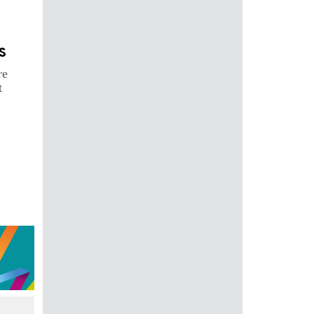
s
re
t
ext