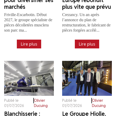
pour diversifier ses
Europe rebondit
marchés
plus vite que prévu
Friville-Escarbotin. Début
Crezancy. Un an après
2027, le groupe spécialiste de
l’annonce du plan de
pièces décolletées musclera
restructuration, le fabricant de
son parc ma...
pièces forgées accélè...
Lire plus
Lire plus
Publié le
Olivier
Publié le
Olivier
01/07/2026
Ducuing
01/07/2026
Ducuing
Blanchisserie :
Le Groupe Hiolle,