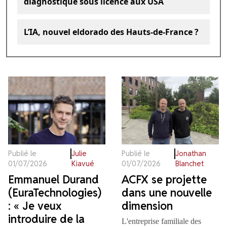
diagnostique sous licence aux USA
L’IA, nouvel eldorado des Hauts-de-France ?
Publié le
Julie
Publié le
Jonathan
01/07/2026
Kiavué
01/07/2026
Blanchet
Emmanuel Durand
ACFX se projette
(EuraTechnologies)
dans une nouvelle
: « Je veux
dimension
introduire de la
L'entreprise familiale des