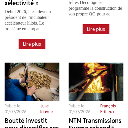
sélectivité »
frères Decottignies
programme la construction de
Début 2026, il est devenu
son propre QG pour ac...
président de l’incubateur-
accélérateur lillois. Le
Lire plus
troisième en cinq an...
Lire plus
Publié le
Julie
Publié le
François
01/07/2026
Kiavué
01/07/2026
Prillieux
Boutté investit
NTN Transmissions