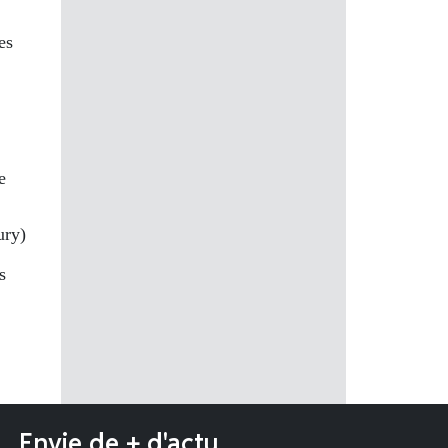
es
e
ury)
s
Envie de + d'actu