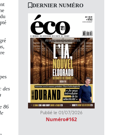
nt
DERNIER NUMÉRO
ne
 du
pté
gré
ns,
ire
pes
c des
a
de 86
Publié le 01/07/2026
le
Numéro#162