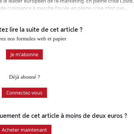
 le leader européen de l’e-marketing. En pleine crise Covid, 
 de croissance à marche forcée en pleine crise n’est pas...
z lire la suite de cet article ?
ez nos formules web et papier
Je m'abonne
Déjà abonné ?
Connectez-vous
quement de cet article à moins de deux euros ?
Acheter maintenant