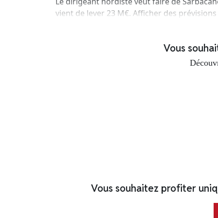
Le dirigeant nordiste veut faire de Sarbacane
vient de lever 23 M€. Afficher des prévisions
Vous souhaite
Découvr
Vous souhaitez profiter uni