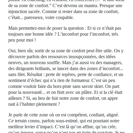
de sa zone de confort.” C’est devenu un mantra. Presque une
injonction sacrée. Comme si rester dans sa zone de confort,
c’était... paresseux, voire coupable.
Mais permettez-moi de poser la question : Et si ce n’était pas
toujours une bonne idée ? L’inconfort pour l’inconfort, très
peu pour moi !
Oui, bien sûr, sortir de sa zone de confort peut être utile. On y
découvre parfois des ressources insoupçonnées, des idées
neuves, un nouveau souffle. Mais j’ai aussi vu des managers,
des dirigeants brillants, se lancer dans des zones d’inconfort...
sans filet. Résultat : perte de repères, perte de confiance, et un
sentiment d’échec qui n’a rien de formateur. C’est un peu
comme vouloir faire du hors-piste sans savoir skier. On part
pour la nouveauté... et on finit avec un plâtre. Et si la clé était
ailleurs ? Si, au lieu de fuir notre zone de confort, on appre
nait à l’habiter pleinement ?
Je parle de cette zone où on est compétent, confiant, aligné.
Ce terrain connu, parfois sous-estimé, qui est pourtant notre
meilleur levier d’impact. C’est là qu’on affine, qu’on crée,
qu’on innove, parce qu’on n’est pas en train de survivre. Je ne